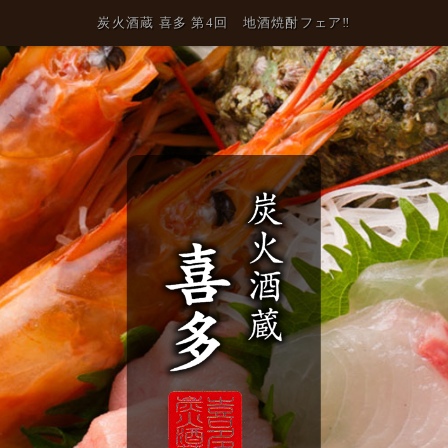
炭火酒蔵 喜多 第4回 地酒焼酎フェア‼️