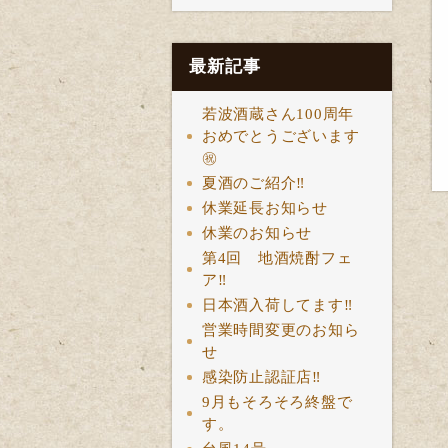
最新記事
若波酒蔵さん100周年
おめでとうございます
㊗️
夏酒のご紹介‼️
休業延長お知らせ
休業のお知らせ
第4回 地酒焼酎フェ
ア‼️
日本酒入荷してます‼️
営業時間変更のお知ら
せ
感染防止認証店‼️
9月もそろそろ終盤で
す。